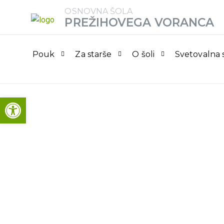
OSNOVNA ŠOLA
PREŽIHOVEGA VORANCA
Pouk
Za starše
O šoli
Svetovalna 
Open toolbar