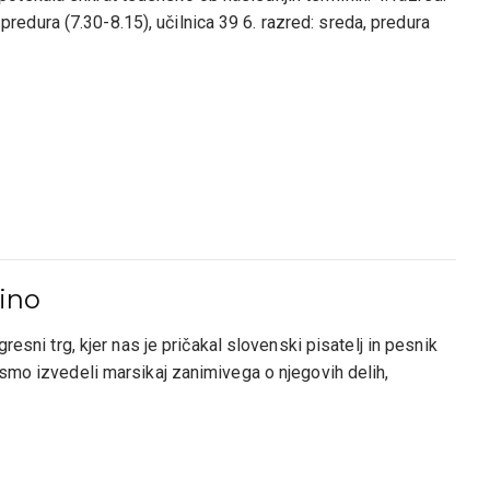
, predura (7.30-8.15), učilnica 39 6. razred: sreda, predura
ilnica 39
tino
resni trg, kjer nas je pričakal slovenski pisatelj in pesnik
 smo izvedeli marsikaj zanimivega o njegovih delih,