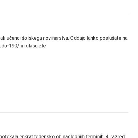
li učenci šolskega novinarstva. Oddajo lahko poslušate na
hudo-190/ in glasujete
tekala enkrat tedensko ob naslednjih terminih: 4. razred: