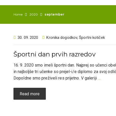
Home
2020
september
30. 09. 2020
Kronika dogodkov
,
Športni kotiček
Športni dan prvih razredov
16. 9. 2020 smo imeli športni dan. Najprej so učenci obeh 
in najboljše tri učenke so prejel-i/e diplomo za svoj od
Dopoldne smo preživeli res prijetno. V galeriji
…
Read more