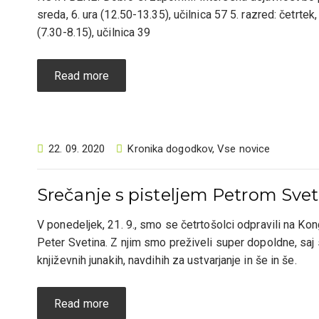
sreda, 6. ura (12.50-13.35), učilnica 57 5. razred: četrtek
(7.30-8.15), uč
Read more
22. 09. 2020
Kronika dogodkov
,
Vse novice
Srečanje s pisteljem Petrom Sve
V ponedeljek, 21. 9., smo se četrtošolci odpravili na Kong
Peter Svetina. Z njim smo preživeli super dopoldne, saj
književnih junakih, navdihih za ustvarjanje in še in še.
Read more