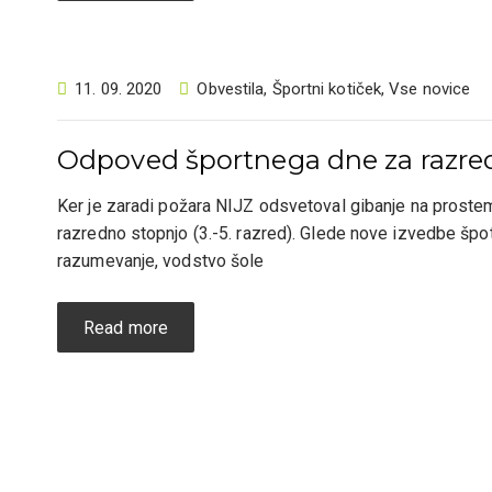
11. 09. 2020
Obvestila
,
Športni kotiček
,
Vse novice
Odpoved športnega dne za razredn
Ker je zaradi požara NIJZ odsvetoval gibanje na proste
razredno stopnjo (3.-5. razred). Glede nove izvedbe šp
razumevanje, vodstvo šole
Read more