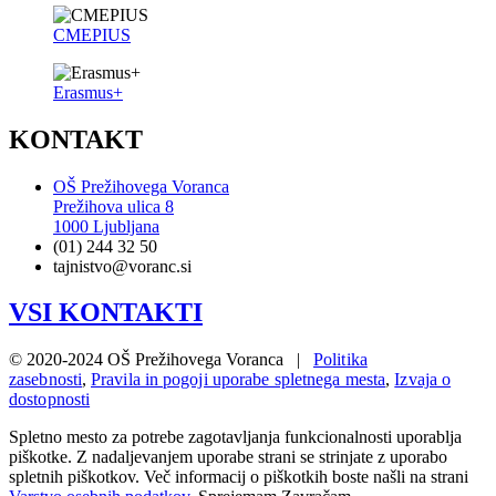
CMEPIUS
Erasmus+
KONTAKT
OŠ Prežihovega Voranca
Prežihova ulica 8
1000 Ljubljana
(01) 244 32 50
tajnistvo@voranc.si
VSI KONTAKTI
© 2020-2024 OŠ Prežihovega Voranca |
Politika
zasebnosti
,
Pravila in pogoji uporabe spletnega mesta
,
Izvaja o
dostopnosti
Spletno mesto za potrebe zagotavljanja funkcionalnosti uporablja
piškotke. Z nadaljevanjem uporabe strani se strinjate z uporabo
spletnih piškotkov. Več informacij o piškotkih boste našli na strani