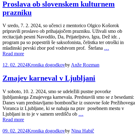
Proslava ob slovenskem kulturnem
prazniku
V sredo, 7. 2. 2024, so učenci z mentorico Olgico Košorok
pripravili proslavo ob prihajajočem prazniku. Uživali smo ob
recitacijah pesmi Navodilo, Da, Prijateljstvo, Igra, Dež idr. ,
program pa so popestrili še saksofonista, čelistka ter otroški in
mladinski pevski zbor pod vodstvom prof. Štefana
…
Read more
12. 02. 2024
Kronika dogodkov
by
Anže Rozman
Zmajev karneval v Ljubljani
V soboto, 10. 2. 2024, smo se udeležili pustne povorke
ljubljanskega Zmajevega karnevala. Predstavili smo se z besedami:
Danes vam predstavljamo bombončke iz osnovne šole Prežihovega
Voranca iz Ljubljane, ki se nahaja na prav posebnem mestu v
Ljubljani in to je v samem središču ob
…
Read more
09. 02. 2024
Kronika dogodkov
by
Nina Habič