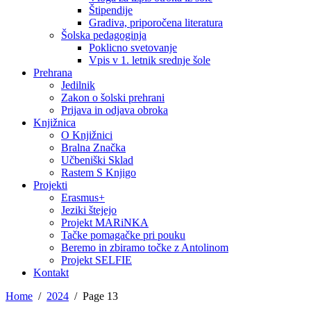
Štipendije
Gradiva, priporočena literatura
Šolska pedagoginja
Poklicno svetovanje
Vpis v 1. letnik srednje šole
Prehrana
Jedilnik
Zakon o šolski prehrani
Prijava in odjava obroka
Knjižnica
O Knjižnici
Bralna Značka
Učbeniški Sklad
Rastem S Knjigo
Projekti
Erasmus+
Jeziki štejejo
Projekt MARiNKA
Tačke pomagačke pri pouku
Beremo in zbiramo točke z Antolinom
Projekt SELFIE
Kontakt
Home
2024
Page 13