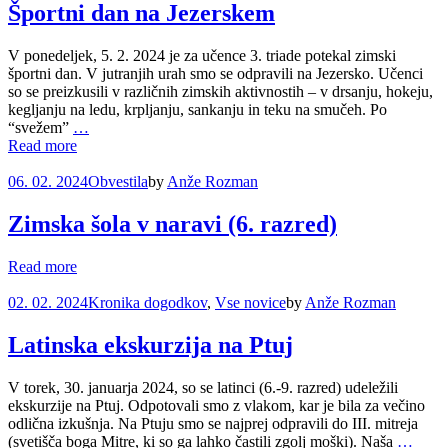
Športni dan na Jezerskem
V ponedeljek, 5. 2. 2024 je za učence 3. triade potekal zimski
športni dan. V jutranjih urah smo se odpravili na Jezersko. Učenci
so se preizkusili v različnih zimskih aktivnostih – v drsanju, hokeju,
kegljanju na ledu, krpljanju, sankanju in teku na smučeh. Po
“svežem”
…
Read more
06. 02. 2024
Obvestila
by
Anže Rozman
Zimska šola v naravi (6. razred)
Read more
02. 02. 2024
Kronika dogodkov
,
Vse novice
by
Anže Rozman
Latinska ekskurzija na Ptuj
V torek, 30. januarja 2024, so se latinci (6.-9. razred) udeležili
ekskurzije na Ptuj. Odpotovali smo z vlakom, kar je bila za večino
odlična izkušnja. Na Ptuju smo se najprej odpravili do III. mitreja
(svetišča boga Mitre, ki so ga lahko častili zgolj moški). Naša
…