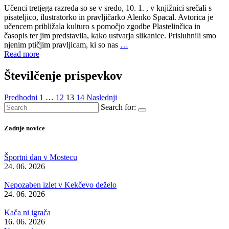
Učenci tretjega razreda so se v sredo, 10. 1. , v knjižnici srečali s
pisateljico, ilustratorko in pravljičarko Alenko Spacal. Avtorica je
učencem približala kulturo s pomočjo zgodbe Plastelinčica in
časopis ter jim predstavila, kako ustvarja slikanice. Prisluhnili smo
njenim ptičjim pravljicam, ki so nas
…
Read more
Številčenje prispevkov
Predhodni
1
…
12
13
14
Naslednji
Search for:
Zadnje novice
Športni dan v Mostecu
24. 06. 2026
Nepozaben izlet v Kekčevo deželo
24. 06. 2026
Kača ni igrača
16. 06. 2026