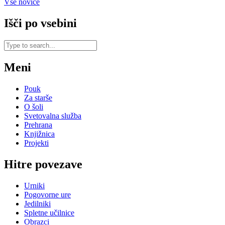
Vse novice
Išči po vsebini
Meni
Pouk
Za starše
O šoli
Svetovalna služba
Prehrana
Knjižnica
Projekti
Hitre povezave
Urniki
Pogovorne ure
Jedilniki
Spletne učilnice
Obrazci