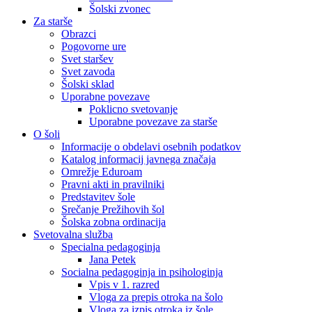
Šolski zvonec
Za starše
Obrazci
Pogovorne ure
Svet staršev
Svet zavoda
Šolski sklad
Uporabne povezave
Poklicno svetovanje
Uporabne povezave za starše
O šoli
Informacije o obdelavi osebnih podatkov
Katalog informacij javnega značaja
Omrežje Eduroam
Pravni akti in pravilniki
Predstavitev šole
Srečanje Prežihovih šol
Šolska zobna ordinacija
Svetovalna služba
Specialna pedagoginja
Jana Petek
Socialna pedagoginja in psihologinja
Vpis v 1. razred
Vloga za prepis otroka na šolo
Vloga za izpis otroka iz šole