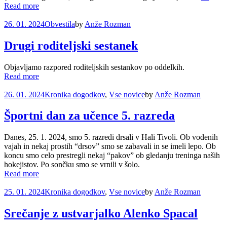
Read more
26. 01. 2024
Obvestila
by
Anže Rozman
Drugi roditeljski sestanek
Objavljamo razpored roditeljskih sestankov po oddelkih.
Read more
26. 01. 2024
Kronika dogodkov
,
Vse novice
by
Anže Rozman
Športni dan za učence 5. razreda
Danes, 25. 1. 2024, smo 5. razredi drsali v Hali Tivoli. Ob vodenih
vajah in nekaj prostih “drsov” smo se zabavali in se imeli lepo. Ob
koncu smo celo prestregli nekaj “pakov” ob gledanju treninga naših
hokejistov. Po sončku smo se vrnili v šolo.
Read more
25. 01. 2024
Kronika dogodkov
,
Vse novice
by
Anže Rozman
Srečanje z ustvarjalko Alenko Spacal