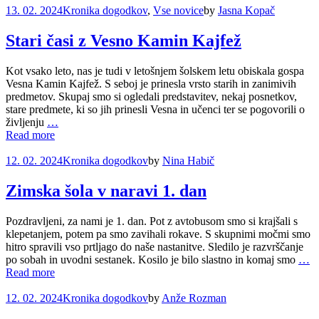
13. 02. 2024
Kronika dogodkov
,
Vse novice
by
Jasna Kopač
Stari časi z Vesno Kamin Kajfež
Kot vsako leto, nas je tudi v letošnjem šolskem letu obiskala gospa
Vesna Kamin Kajfež. S seboj je prinesla vrsto starih in zanimivih
predmetov. Skupaj smo si ogledali predstavitev, nekaj posnetkov,
stare predmete, ki so jih prinesli Vesna in učenci ter se pogovorili o
življenju
…
Read more
12. 02. 2024
Kronika dogodkov
by
Nina Habič
Zimska šola v naravi 1. dan
Pozdravljeni, za nami je 1. dan. Pot z avtobusom smo si krajšali s
klepetanjem, potem pa smo zavihali rokave. S skupnimi močmi smo
hitro spravili vso prtljago do naše nastanitve. Sledilo je razvrščanje
po sobah in uvodni sestanek. Kosilo je bilo slastno in komaj smo
…
Read more
12. 02. 2024
Kronika dogodkov
by
Anže Rozman