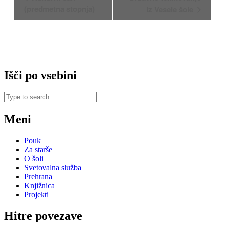
Navigacija
(predmetna stopnja)
iz Vesele šole
Išči po vsebini
Meni
Pouk
Za starše
O šoli
Svetovalna služba
Prehrana
Knjižnica
Projekti
Hitre povezave