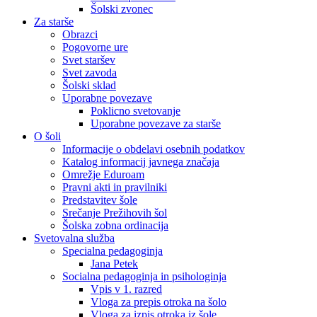
Šolski zvonec
Za starše
Obrazci
Pogovorne ure
Svet staršev
Svet zavoda
Šolski sklad
Uporabne povezave
Poklicno svetovanje
Uporabne povezave za starše
O šoli
Informacije o obdelavi osebnih podatkov
Katalog informacij javnega značaja
Omrežje Eduroam
Pravni akti in pravilniki
Predstavitev šole
Srečanje Prežihovih šol
Šolska zobna ordinacija
Svetovalna služba
Specialna pedagoginja
Jana Petek
Socialna pedagoginja in psihologinja
Vpis v 1. razred
Vloga za prepis otroka na šolo
Vloga za izpis otroka iz šole