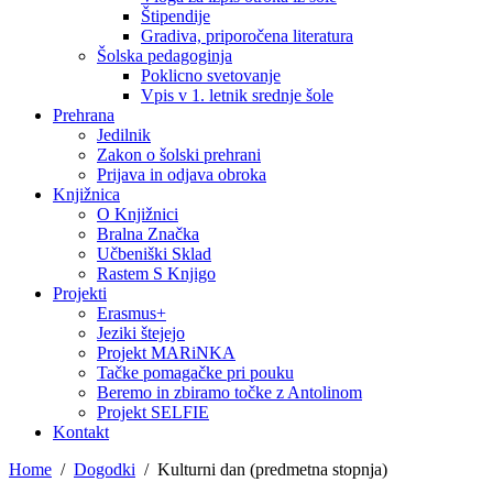
Štipendije
Gradiva, priporočena literatura
Šolska pedagoginja
Poklicno svetovanje
Vpis v 1. letnik srednje šole
Prehrana
Jedilnik
Zakon o šolski prehrani
Prijava in odjava obroka
Knjižnica
O Knjižnici
Bralna Značka
Učbeniški Sklad
Rastem S Knjigo
Projekti
Erasmus+
Jeziki štejejo
Projekt MARiNKA
Tačke pomagačke pri pouku
Beremo in zbiramo točke z Antolinom
Projekt SELFIE
Kontakt
Home
Dogodki
Kulturni dan (predmetna stopnja)