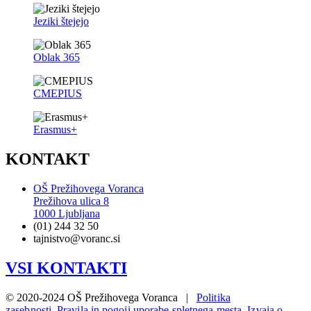
Jeziki štejejo
Oblak 365
CMEPIUS
Erasmus+
KONTAKT
OŠ Prežihovega Voranca
Prežihova ulica 8
1000 Ljubljana
(01) 244 32 50
tajnistvo@voranc.si
VSI KONTAKTI
© 2020-2024 OŠ Prežihovega Voranca |
Politika
zasebnosti
,
Pravila in pogoji uporabe spletnega mesta
,
Izvaja o