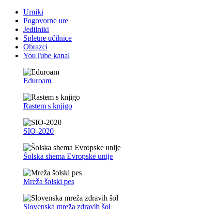
Urniki
Pogovorne ure
Jedilniki
Spletne učilnice
Obrazci
YouTube kanal
Eduroam
Rastem s knjigo
SIO-2020
Šolska shema Evropske unije
Mreža šolski pes
Slovenska mreža zdravih šol