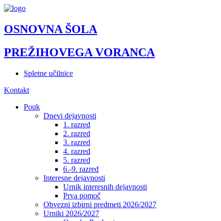
OSNOVNA ŠOLA
PREŽIHOVEGA VORANCA
Spletne učilnice
Kontakt
Pouk
Dnevi dejavnosti
1. razred
2. razred
3. razred
4. razred
5. razred
6.-9. razred
Interesne dejavnosti
Urnik interesnih dejavnosti
Prva pomoč
Obvezni izbirni predmeti 2026/2027
Urniki 2026/2027