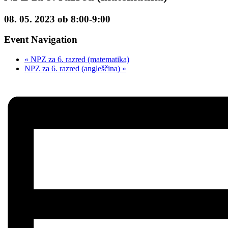
08. 05. 2023 ob 8:00
-
9:00
Event Navigation
«
NPZ za 6. razred (matematika)
NPZ za 6. razred (angleščina)
»