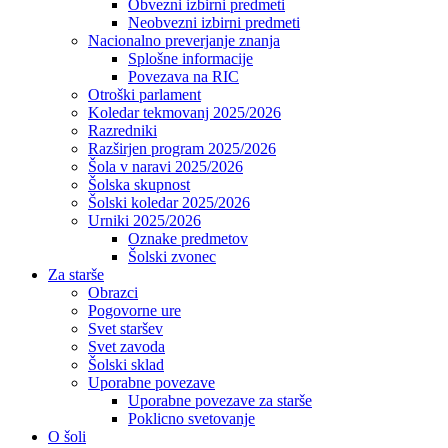
Obvezni izbirni predmeti
Neobvezni izbirni predmeti
Nacionalno preverjanje znanja
Splošne informacije
Povezava na RIC
Otroški parlament
Koledar tekmovanj 2025/2026
Razredniki
Razširjen program 2025/2026
Šola v naravi 2025/2026
Šolska skupnost
Šolski koledar 2025/2026
Urniki 2025/2026
Oznake predmetov
Šolski zvonec
Za starše
Obrazci
Pogovorne ure
Svet staršev
Svet zavoda
Šolski sklad
Uporabne povezave
Uporabne povezave za starše
Poklicno svetovanje
O šoli