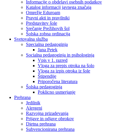
Informacije o obdelavi osebnih podatkov
Katalog informacij javnega značaja
Omrežje Eduroam
Pravni akti in pravilniki
Predstavitev šole
Srečanje Prežihovih šol
Šolska zobna ordinacija
Svetovalna služba
Specialna pedagoginja
Jana Petek
Socialna pedagoginja in psihologinja
Vpis v 1. razred
Vloga za prepis otroka na šolo
Vloga za izpis otroka iz šole
Štipendije
Priporočena literatura
Šolska pedagoginja
Poklicno usmerjanje
Prehrana
Jedilnik
Alergeni
Razvojna prizadevanja
Prijave in odjave obrokov
Dietna prehrana
Subvencionirana prehrana