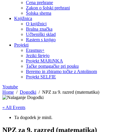
Cena prehrane
Zakon o šolski prehrani
Šolska shema
Knjižnica
O knjižnici
Bralna značka
Učbeniški sklad
Rastem s knjigo
Projekti
Erasmus+
Jeziki štejejo
Projekt MARiNKA
Tačke pomagačke pri pouku
Beremo in zbiramo točke z Antolinom
Projekt SELFIE
Youtube
Home
Dogodki
NPZ za 9. razred (matematika)
« All Events
Ta dogodek je minil.
NPZ za 9. razred (matematika)