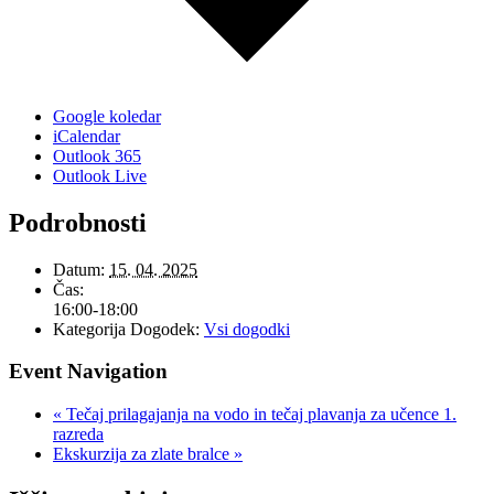
Google koledar
iCalendar
Outlook 365
Outlook Live
Podrobnosti
Datum:
15. 04. 2025
Čas:
16:00-18:00
Kategorija Dogodek:
Vsi dogodki
Event Navigation
«
Tečaj prilagajanja na vodo in tečaj plavanja za učence 1.
razreda
Ekskurzija za zlate bralce
»