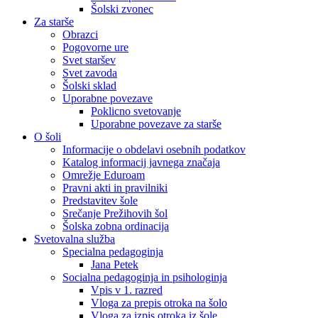
Šolski zvonec
Za starše
Obrazci
Pogovorne ure
Svet staršev
Svet zavoda
Šolski sklad
Uporabne povezave
Poklicno svetovanje
Uporabne povezave za starše
O šoli
Informacije o obdelavi osebnih podatkov
Katalog informacij javnega značaja
Omrežje Eduroam
Pravni akti in pravilniki
Predstavitev šole
Srečanje Prežihovih šol
Šolska zobna ordinacija
Svetovalna služba
Specialna pedagoginja
Jana Petek
Socialna pedagoginja in psihologinja
Vpis v 1. razred
Vloga za prepis otroka na šolo
Vloga za izpis otroka iz šole