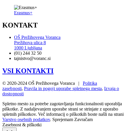
Erasmus+
KONTAKT
OŠ Prežihovega Voranca
Prežihova ulica 8
1000 Ljubljana
(01) 244 32 50
tajnistvo@voranc.si
VSI KONTAKTI
© 2020-2024 OŠ Prežihovega Voranca |
Politika
zasebnosti
,
Pravila in pogoji uporabe spletnega mesta
,
Izvaja o
dostopnosti
Spletno mesto za potrebe zagotavljanja funkcionalnosti uporablja
piškotke. Z nadaljevanjem uporabe strani se strinjate z uporabo
spletnih piškotkov. Več informacij o piškotkih boste našli na strani
Varstvo osebnih podatkov
.
Sprejemam
Zavračam
Zasebnost & piškotki