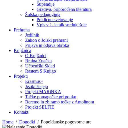
Štipendije
Gradiva, priporočena literatura
Šolska pedagoginja
Poklicno svetovanje
Vpis v 1. letnik srednje šole
Prehrana
Jedilnik
Zakon o šolski prehrani
Prijava in odjava obroka
Knjižnica
O Knjižnici
Bralna Značka
Učbeniški Sklad
Rastem S Knjigo
Projekti
Erasmus+
Jeziki štejejo
Projekt MARiNKA
Tačke pomagačke pri pouku
Beremo in zbiramo točke z Antolinom
Projekt SELFIE
Kontakt
Home
Dogodki
Popoldanske pogovorne ure