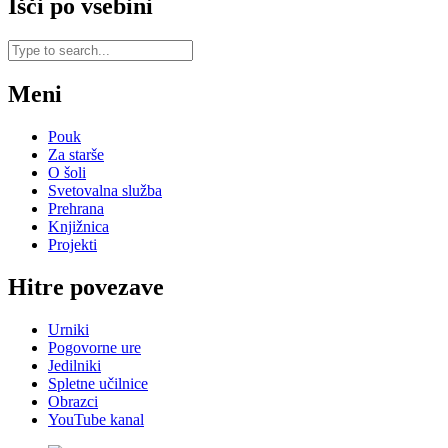
Išči po vsebini
Meni
Pouk
Za starše
O šoli
Svetovalna služba
Prehrana
Knjižnica
Projekti
Hitre povezave
Urniki
Pogovorne ure
Jedilniki
Spletne učilnice
Obrazci
YouTube kanal