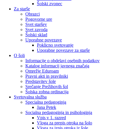
Šolski zvonec
Za starše
Obrazci
Pogovorne ure
Svet staršev
Svet zavoda
Šolski sklad
Uporabne povezave
Poklicno svetovanje
Uporabne povezave za starše
O šoli
Informacije o obdelavi osebnih podatkov
Katalog informacij javnega značaja
Omrežje Eduroam
Pravni akti in pravilniki
Predstavitev šole
Srečanje Prežihovih šol
Šolska zobna ordinacija
Svetovalna služba
Specialna pedagoginja
Jana Petek
Socialna pedagoginja in psihologinja
Vpis v 1. razred
Vloga za prepis otroka na šolo
Vloga za izpis otroka iz šole