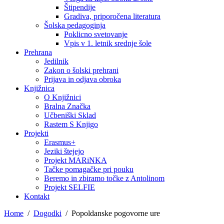
Štipendije
Gradiva, priporočena literatura
Šolska pedagoginja
Poklicno svetovanje
Vpis v 1. letnik srednje šole
Prehrana
Jedilnik
Zakon o šolski prehrani
Prijava in odjava obroka
Knjižnica
O Knjižnici
Bralna Značka
Učbeniški Sklad
Rastem S Knjigo
Projekti
Erasmus+
Jeziki štejejo
Projekt MARiNKA
Tačke pomagačke pri pouku
Beremo in zbiramo točke z Antolinom
Projekt SELFIE
Kontakt
Home
Dogodki
Popoldanske pogovorne ure