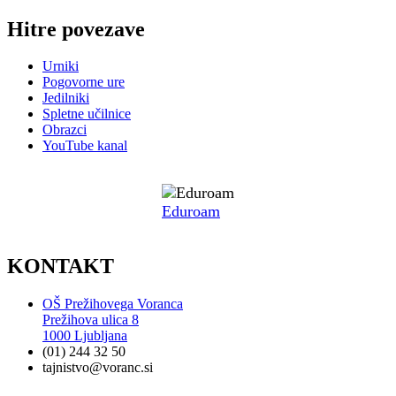
Hitre povezave
Urniki
Pogovorne ure
Jedilniki
Spletne učilnice
Obrazci
YouTube kanal
Eduroam
KONTAKT
OŠ Prežihovega Voranca
Prežihova ulica 8
1000 Ljubljana
(01) 244 32 50
tajnistvo@voranc.si