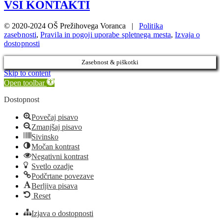
VSI KONTAKTI
© 2020-2024 OŠ Prežihovega Voranca |
Politika
zasebnosti
,
Pravila in pogoji uporabe spletnega mesta
,
Izvaja o
dostopnosti
Zasebnost & piškotki
Skip to content
Open toolbar
Dostopnost
Povečaj pisavo
Zmanjšaj pisavo
Sivinsko
Močan kontrast
Negativni kontrast
Svetlo ozadje
Podčrtane povezave
Berljiva pisava
Reset
Izjava o dostopnosti