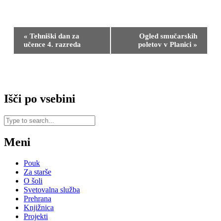
Dogodek
«
Tehniški dan za
Ogled smučarskih
Navigacija
učence 4. razreda
poletov v Planici
»
Išči po vsebini
Meni
Pouk
Za starše
O šoli
Svetovalna služba
Prehrana
Knjižnica
Projekti