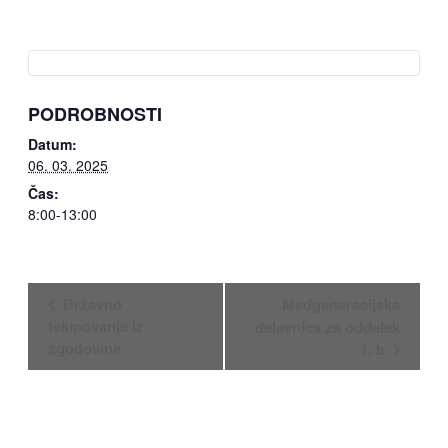
PODROBNOSTI
Datum:
06. 03. 2025
Čas:
8:00-13:00
Dogodek
Državno
Medgeneracijska
Navigacija
tekmovanje iz
delavnica za oddelek
zgodovine
1. b