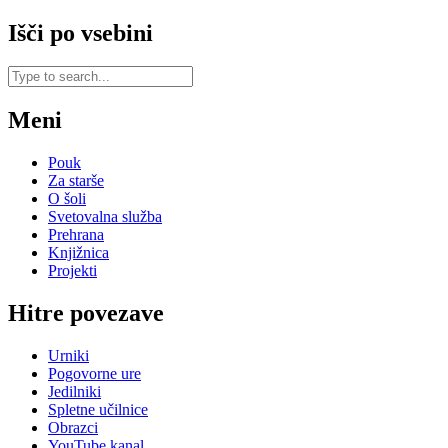
Išči po vsebini
Meni
Pouk
Za starše
O šoli
Svetovalna služba
Prehrana
Knjižnica
Projekti
Hitre povezave
Urniki
Pogovorne ure
Jedilniki
Spletne učilnice
Obrazci
YouTube kanal