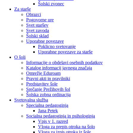
Šolski zvonec
Za starše
Obrazci
Pogovorne ure
Svet staršev
Svet zavoda
Šolski sklad
Uporabne povezave
Poklicno svetovanje
Uporabne povezave za starše
O šoli
Informacije o obdelavi osebnih podatkov
Katalog informacij javnega značaja
Omrežje Eduroam
Pravni akti in pravilniki
Predstavitev šole
Srečanje Prežihovih šol
Šolska zobna ordinacija
Svetovalna služba
Specialna pedagoginja
Jana Petek
Socialna pedagoginja in psihologinja
Vpis v 1. razred
Vloga za prepis otroka na šolo
Vloga za izpis otroka iz šole