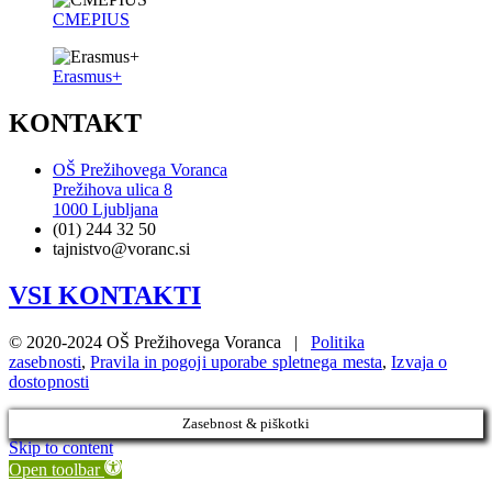
CMEPIUS
Erasmus+
KONTAKT
OŠ Prežihovega Voranca
Prežihova ulica 8
1000 Ljubljana
(01) 244 32 50
tajnistvo@voranc.si
VSI KONTAKTI
© 2020-2024 OŠ Prežihovega Voranca |
Politika
zasebnosti
,
Pravila in pogoji uporabe spletnega mesta
,
Izvaja o
dostopnosti
Zasebnost & piškotki
Skip to content
Open toolbar