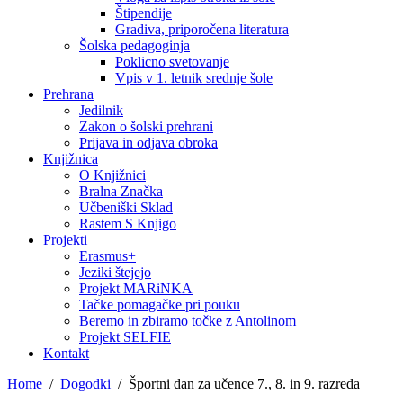
Štipendije
Gradiva, priporočena literatura
Šolska pedagoginja
Poklicno svetovanje
Vpis v 1. letnik srednje šole
Prehrana
Jedilnik
Zakon o šolski prehrani
Prijava in odjava obroka
Knjižnica
O Knjižnici
Bralna Značka
Učbeniški Sklad
Rastem S Knjigo
Projekti
Erasmus+
Jeziki štejejo
Projekt MARiNKA
Tačke pomagačke pri pouku
Beremo in zbiramo točke z Antolinom
Projekt SELFIE
Kontakt
Home
Dogodki
Športni dan za učence 7., 8. in 9. razreda