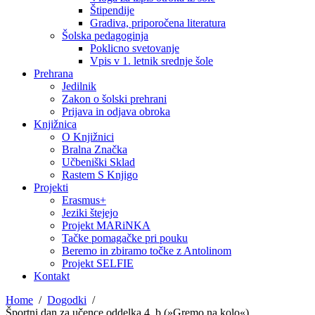
Štipendije
Gradiva, priporočena literatura
Šolska pedagoginja
Poklicno svetovanje
Vpis v 1. letnik srednje šole
Prehrana
Jedilnik
Zakon o šolski prehrani
Prijava in odjava obroka
Knjižnica
O Knjižnici
Bralna Značka
Učbeniški Sklad
Rastem S Knjigo
Projekti
Erasmus+
Jeziki štejejo
Projekt MARiNKA
Tačke pomagačke pri pouku
Beremo in zbiramo točke z Antolinom
Projekt SELFIE
Kontakt
Home
Dogodki
Športni dan za učence oddelka 4. b (»Gremo na kolo«)