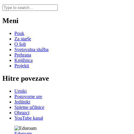
Meni
Pouk
Za starše
O šoli
Svetovalna služba
Prehrana
Knjižnica
Projekti
Hitre povezave
Urniki
Pogovorne ure
Jedilniki
Spletne učilnice
Obrazci
YouTube kanal
Eduroam