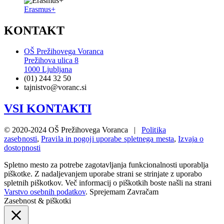
Erasmus+
KONTAKT
OŠ Prežihovega Voranca
Prežihova ulica 8
1000 Ljubljana
(01) 244 32 50
tajnistvo@voranc.si
VSI KONTAKTI
© 2020-2024 OŠ Prežihovega Voranca |
Politika
zasebnosti
,
Pravila in pogoji uporabe spletnega mesta
,
Izvaja o
dostopnosti
Spletno mesto za potrebe zagotavljanja funkcionalnosti uporablja
piškotke. Z nadaljevanjem uporabe strani se strinjate z uporabo
spletnih piškotkov. Več informacij o piškotkih boste našli na strani
Varstvo osebnih podatkov
.
Sprejemam
Zavračam
Zasebnost & piškotki