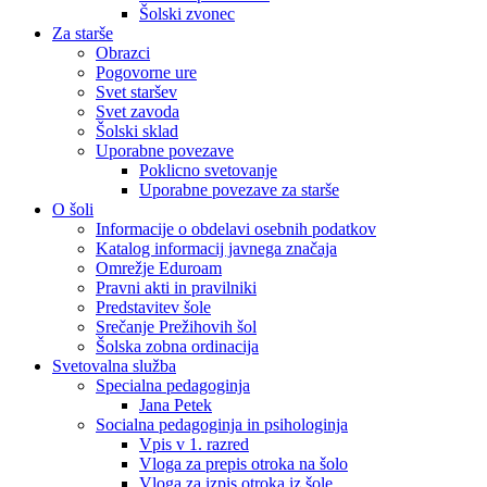
Šolski zvonec
Za starše
Obrazci
Pogovorne ure
Svet staršev
Svet zavoda
Šolski sklad
Uporabne povezave
Poklicno svetovanje
Uporabne povezave za starše
O šoli
Informacije o obdelavi osebnih podatkov
Katalog informacij javnega značaja
Omrežje Eduroam
Pravni akti in pravilniki
Predstavitev šole
Srečanje Prežihovih šol
Šolska zobna ordinacija
Svetovalna služba
Specialna pedagoginja
Jana Petek
Socialna pedagoginja in psihologinja
Vpis v 1. razred
Vloga za prepis otroka na šolo
Vloga za izpis otroka iz šole