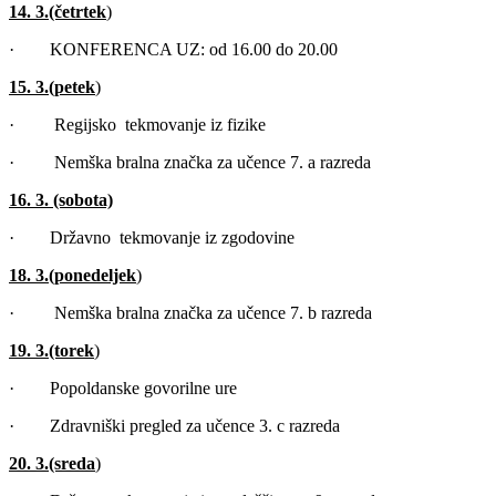
14. 3.
(četrtek
)
· KONFERENCA UZ: od 16.00 do 20.00
15. 3.
(petek
)
· Regijsko tekmovanje iz fizike
· Nemška bralna značka za učence 7. a razreda
16. 3. (sobota)
· Državno tekmovanje iz zgodovine
18. 3.
(ponedeljek
)
· Nemška bralna značka za učence 7. b razreda
19. 3.
(torek
)
· Popoldanske govorilne ure
· Zdravniški pregled za učence 3. c razreda
20. 3.
(sreda
)