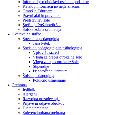
Informacije o obdelavi osebnih podatkov
Katalog informacij javnega značaja
Omrežje Eduroam
Pravni akti in pravilniki
Predstavitev šole
Srečanje Prežihovih šol
Šolska zobna ordinacija
Svetovalna služba
Specialna pedagoginja
Jana Petek
Socialna pedagoginja in psihologinja
Vpis v 1. razred
Vloga za prepis otroka na šolo
Vloga za izpis otroka iz šole
Štipendije
Priporočena literatura
Šolska pedagoginja
Poklicno usmerjanje
Prehrana
Jedilnik
Alergeni
Razvojna prizadevanja
Prijave in odjave obrokov
Dietna prehrana
Subvencionirana prehrana