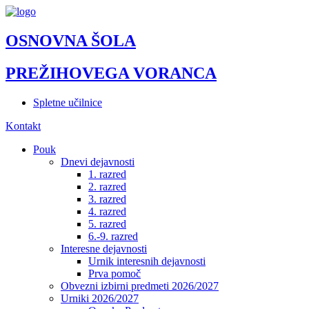
OSNOVNA ŠOLA
PREŽIHOVEGA VORANCA
Spletne učilnice
Kontakt
Pouk
Dnevi dejavnosti
1. razred
2. razred
3. razred
4. razred
5. razred
6.-9. razred
Interesne dejavnosti
Urnik interesnih dejavnosti
Prva pomoč
Obvezni izbirni predmeti 2026/2027
Urniki 2026/2027