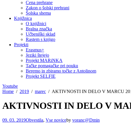
Cena prehrane
Zakon o šolski prehrani
Šolska shema
Knjižnica
O knjižnici
Bralna značka
Učbeniški sklad
Rastem s knjigo
Projekti
Erasmus+
Jeziki štejejo
Projekt MARiNKA
Tačke pomagačke pri pouku
Beremo in zbiramo točke z Antolinom
Projekt SELFIE
Youtube
Home
2019
marec
AKTIVNOSTI IN DELO V MARCU 20
AKTIVNOSTI IN DELO V MA
09. 03. 2019
Obvestila
,
Vse novice
by
voranc@Dmin