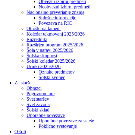
Obvezni izbirni predmeti
Neobvezni izbirni predmeti
Nacionalno preverjanje znanja
Splošne informacije
Povezava na RIC
Otroški parlament
Koledar tekmovanj 2025/2026
Razredniki
Razširjen program 2025/2026
Šola v naravi 2025/2026
Šolska skupnost
Šolski koledar 2025/2026
Urniki 2025/2026
Oznake predmetov
Šolski zvonec
Za starše
Obrazci
Pogovorne ure
Svet staršev
Svet zavoda
Šolski sklad
Uporabne povezave
Uporabne povezave za starše
Poklicno svetovanje
O šoli