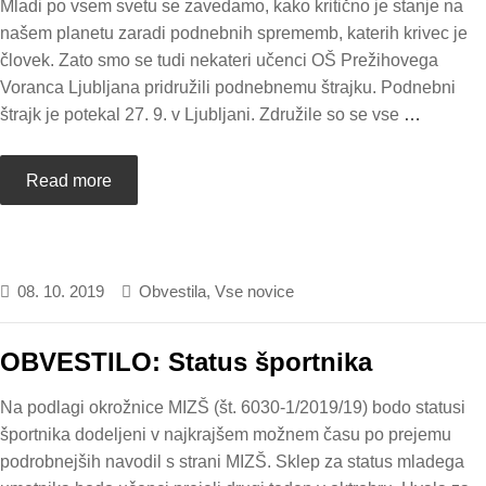
Mladi po vsem svetu se zavedamo, kako kritično je stanje na
našem planetu zaradi podnebnih sprememb, katerih krivec je
človek. Zato smo se tudi nekateri učenci OŠ Prežihovega
Voranca Ljubljana pridružili podnebnemu štrajku. Podnebni
štrajk je potekal 27. 9. v Ljubljani. Združile so se vse
…
Read more
08. 10. 2019
Obvestila
,
Vse novice
OBVESTILO: Status športnika
Na podlagi okrožnice MIZŠ (št. 6030-1/2019/19) bodo statusi
športnika dodeljeni v najkrajšem možnem času po prejemu
podrobnejših navodil s strani MIZŠ. Sklep za status mladega