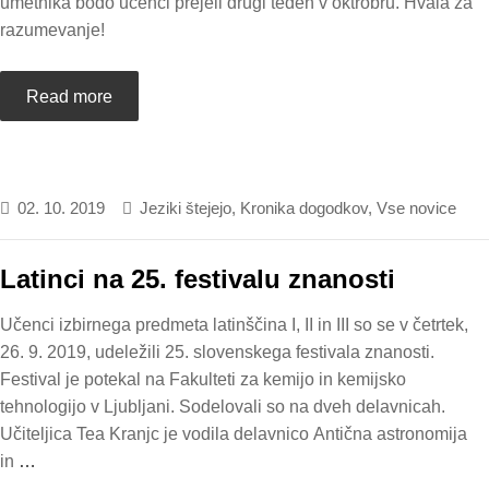
umetnika bodo učenci prejeli drugi teden v oktrobru. Hvala za
razumevanje!
Read more
02. 10. 2019
Jeziki štejejo
,
Kronika dogodkov
,
Vse novice
Latinci na 25. festivalu znanosti
Učenci izbirnega predmeta latinščina I, II in III so se v četrtek,
26. 9. 2019, udeležili 25. slovenskega festivala znanosti.
Festival je potekal na Fakulteti za kemijo in kemijsko
tehnologijo v Ljubljani. Sodelovali so na dveh delavnicah.
Učiteljica Tea Kranjc je vodila delavnico Antična astronomija
in
…