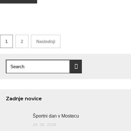
Številčenje
1
2
Naslednji
prispevkov
Zadnje novice
Športni dan v Mostecu
24. 06. 2026