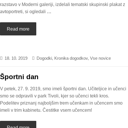
razstavo v Moderni galeriji, izdelali tematski skupinski plakat z
avtoportreti, si ogledali
…
Read more
18. 10. 2019
Dogodki
,
Kronika dogodkov
,
Vse novice
Športni dan
V petek, 27. 9. 2019, smo imeli športni dan. Učiteljice in učenci
smo se odpravili v park Tivoli, kjer so učenci tekli kros.
Podelitev priznanj najboljšim trem učenkam in učencem smo
imeli v trim kabinetu. Čestitke vsem učencem!
Read more