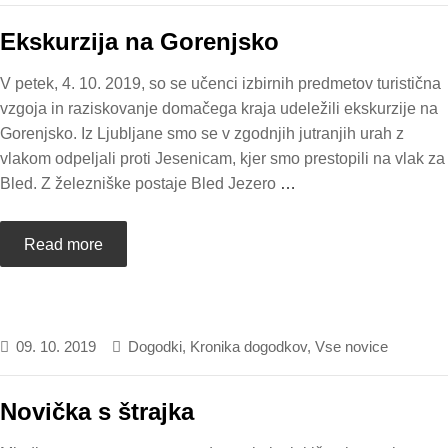
Ekskurzija na Gorenjsko
V petek, 4. 10. 2019, so se učenci izbirnih predmetov turistična
vzgoja in raziskovanje domačega kraja udeležili ekskurzije na
Gorenjsko. Iz Ljubljane smo se v zgodnjih jutranjih urah z
vlakom odpeljali proti Jesenicam, kjer smo prestopili na vlak za
Bled. Z železniške postaje Bled Jezero
…
Read more
09. 10. 2019
Dogodki
,
Kronika dogodkov
,
Vse novice
Novička s štrajka