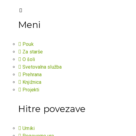
Meni
Pouk
Za starše
O šoli
Svetovalna služba
Prehrana
Knjižnica
Projekti
Hitre povezave
Urniki
Pogovorne ure