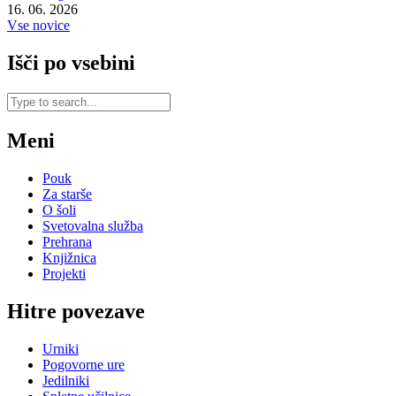
16. 06. 2026
Vse novice
Išči po vsebini
Meni
Pouk
Za starše
O šoli
Svetovalna služba
Prehrana
Knjižnica
Projekti
Hitre povezave
Urniki
Pogovorne ure
Jedilniki