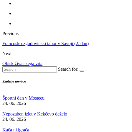
Previous
Francosko-zgodovinski tabor v Savoji (2. dan)
Next
Obisk živalskega vrta
Search for:
Zadnje novice
Športni dan v Mostecu
24. 06. 2026
Nepozaben izlet v Kekčevo deželo
24. 06. 2026
Kača ni igrača