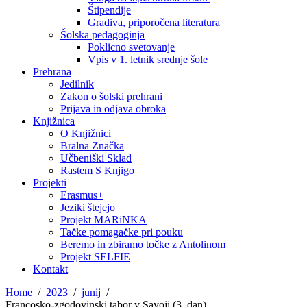
Štipendije
Gradiva, priporočena literatura
Šolska pedagoginja
Poklicno svetovanje
Vpis v 1. letnik srednje šole
Prehrana
Jedilnik
Zakon o šolski prehrani
Prijava in odjava obroka
Knjižnica
O Knjižnici
Bralna Značka
Učbeniški Sklad
Rastem S Knjigo
Projekti
Erasmus+
Jeziki štejejo
Projekt MARiNKA
Tačke pomagačke pri pouku
Beremo in zbiramo točke z Antolinom
Projekt SELFIE
Kontakt
Home
2023
junij
Francosko-zgodovinski tabor v Savoji (3. dan)