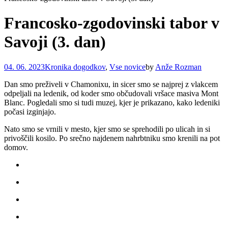
Francosko-zgodovinski tabor v
Savoji (3. dan)
04. 06. 2023
Kronika dogodkov
,
Vse novice
by
Anže Rozman
Dan smo preživeli v Chamonixu, in sicer smo se najprej z vlakcem
odpeljali na ledenik, od koder smo občudovali vršace masiva Mont
Blanc. Pogledali smo si tudi muzej, kjer je prikazano, kako ledeniki
počasi izginjajo.
Nato smo se vrnili v mesto, kjer smo se sprehodili po ulicah in si
privoščili kosilo. Po srečno najdenem nahrbtniku smo krenili na pot
domov.