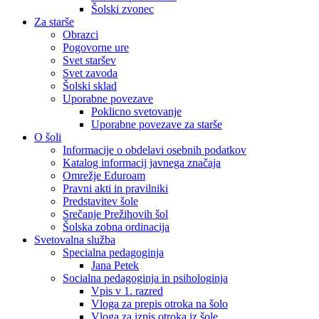
Šolski zvonec
Za starše
Obrazci
Pogovorne ure
Svet staršev
Svet zavoda
Šolski sklad
Uporabne povezave
Poklicno svetovanje
Uporabne povezave za starše
O šoli
Informacije o obdelavi osebnih podatkov
Katalog informacij javnega značaja
Omrežje Eduroam
Pravni akti in pravilniki
Predstavitev šole
Srečanje Prežihovih šol
Šolska zobna ordinacija
Svetovalna služba
Specialna pedagoginja
Jana Petek
Socialna pedagoginja in psihologinja
Vpis v 1. razred
Vloga za prepis otroka na šolo
Vloga za izpis otroka iz šole