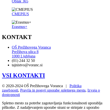
Oblak 365
CMEPIUS
Erasmus+
KONTAKT
OŠ Prežihovega Voranca
Prežihova ulica 8
1000 Ljubljana
(01) 244 32 50
tajnistvo@voranc.si
VSI KONTAKTI
© 2020-2024 OŠ Prežihovega Voranca |
Politika
zasebnosti
,
Pravila in pogoji uporabe spletnega mesta
,
Izvaja o
dostopnosti
Spletno mesto za potrebe zagotavljanja funkcionalnosti uporablja
piškotke. Z nadaljevanjem uporabe strani se strinjate z uporabo