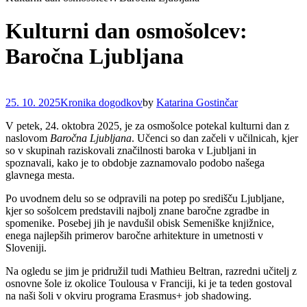
Kulturni dan osmošolcev:
Baročna Ljubljana
25. 10. 2025
Kronika dogodkov
by
Katarina Gostinčar
V petek, 24. oktobra 2025, je za osmošolce potekal kulturni dan z
naslovom
Baročna Ljubljana
. Učenci so dan začeli v učilnicah, kjer
so v skupinah raziskovali značilnosti baroka v Ljubljani in
spoznavali, kako je to obdobje zaznamovalo podobo našega
glavnega mesta.
Po uvodnem delu so se odpravili na potep po središču Ljubljane,
kjer so sošolcem predstavili najbolj znane baročne zgradbe in
spomenike. Posebej jih je navdušil obisk Semeniške knjižnice,
enega najlepših primerov baročne arhitekture in umetnosti v
Sloveniji.
Na ogledu se jim je pridružil tudi Mathieu Beltran, razredni učitelj z
osnovne šole iz okolice Toulousa v Franciji, ki je ta teden gostoval
na naši šoli v okviru programa Erasmus+ job shadowing.