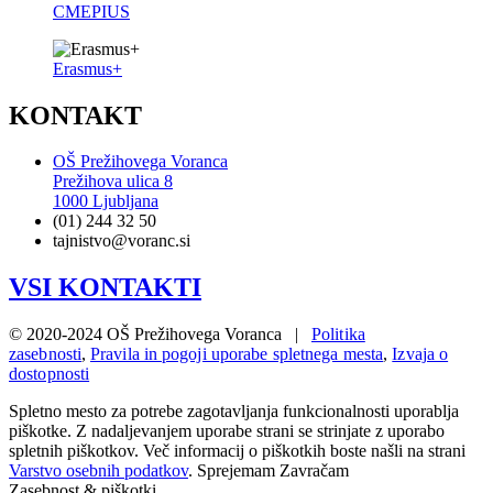
CMEPIUS
Erasmus+
KONTAKT
OŠ Prežihovega Voranca
Prežihova ulica 8
1000 Ljubljana
(01) 244 32 50
tajnistvo@voranc.si
VSI KONTAKTI
© 2020-2024 OŠ Prežihovega Voranca |
Politika
zasebnosti
,
Pravila in pogoji uporabe spletnega mesta
,
Izvaja o
dostopnosti
Spletno mesto za potrebe zagotavljanja funkcionalnosti uporablja
piškotke. Z nadaljevanjem uporabe strani se strinjate z uporabo
spletnih piškotkov. Več informacij o piškotkih boste našli na strani
Varstvo osebnih podatkov
.
Sprejemam
Zavračam
Zasebnost & piškotki