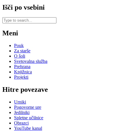
Išči po vsebini
Meni
Pouk
Za starše
O šoli
Svetovalna služba
Prehrana
Knjižnica
Projekti
Hitre povezave
Urniki
Pogovorne ure
Jedilniki
Spletne učilnice
Obrazci
YouTube kanal