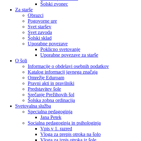
Šolski zvonec
Za starše
Obrazci
Pogovorne ure
Svet staršev
Svet zavoda
Šolski sklad
Uporabne povezave
Poklicno svetovanje
Uporabne povezave za starše
O šoli
Informacije o obdelavi osebnih podatkov
Katalog informacij javnega značaja
Omrežje Eduroam
Pravni akti in pravilniki
Predstavitev šole
Srečanje Prežihovih šol
Šolska zobna ordinacija
Svetovalna služba
Specialna pedagoginja
Jana Petek
Socialna pedagoginja in psihologinja
Vpis v 1. razred
Vloga za prepis otroka na šolo
Vloga za izpis otroka iz šole