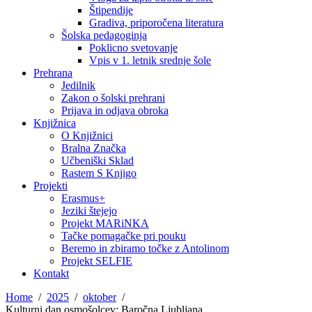
Štipendije
Gradiva, priporočena literatura
Šolska pedagoginja
Poklicno svetovanje
Vpis v 1. letnik srednje šole
Prehrana
Jedilnik
Zakon o šolski prehrani
Prijava in odjava obroka
Knjižnica
O Knjižnici
Bralna Značka
Učbeniški Sklad
Rastem S Knjigo
Projekti
Erasmus+
Jeziki štejejo
Projekt MARiNKA
Tačke pomagačke pri pouku
Beremo in zbiramo točke z Antolinom
Projekt SELFIE
Kontakt
Home
2025
oktober
Kulturni dan osmošolcev: Baročna Ljubljana