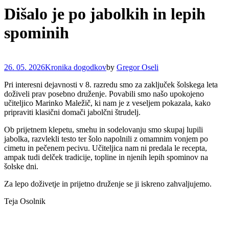
Dišalo je po jabolkih in lepih
spominih
26. 05. 2026
Kronika dogodkov
by
Gregor Oseli
Pri interesni dejavnosti v 8. razredu smo za zaključek šolskega leta
doživeli prav posebno druženje. Povabili smo našo upokojeno
učiteljico Marinko Maležič, ki nam je z veseljem pokazala, kako
pripraviti klasični domači jabolčni štrudelj.
Ob prijetnem klepetu, smehu in sodelovanju smo skupaj lupili
jabolka, razvlekli testo ter šolo napolnili z omamnim vonjem po
cimetu in pečenem pecivu. Učiteljica nam ni predala le recepta,
ampak tudi delček tradicije, topline in njenih lepih spominov na
šolske dni.
Za lepo doživetje in prijetno druženje se ji iskreno zahvaljujemo.
Teja Osolnik