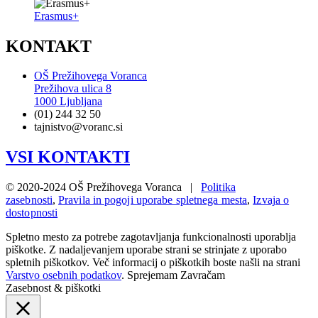
Erasmus+
KONTAKT
OŠ Prežihovega Voranca
Prežihova ulica 8
1000 Ljubljana
(01) 244 32 50
tajnistvo@voranc.si
VSI KONTAKTI
© 2020-2024 OŠ Prežihovega Voranca |
Politika
zasebnosti
,
Pravila in pogoji uporabe spletnega mesta
,
Izvaja o
dostopnosti
Spletno mesto za potrebe zagotavljanja funkcionalnosti uporablja
piškotke. Z nadaljevanjem uporabe strani se strinjate z uporabo
spletnih piškotkov. Več informacij o piškotkih boste našli na strani
Varstvo osebnih podatkov
.
Sprejemam
Zavračam
Zasebnost & piškotki