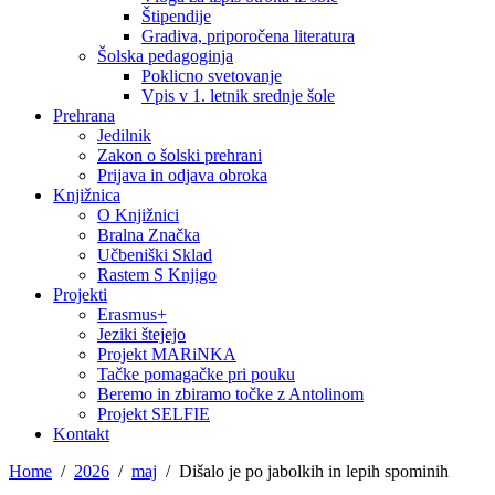
Štipendije
Gradiva, priporočena literatura
Šolska pedagoginja
Poklicno svetovanje
Vpis v 1. letnik srednje šole
Prehrana
Jedilnik
Zakon o šolski prehrani
Prijava in odjava obroka
Knjižnica
O Knjižnici
Bralna Značka
Učbeniški Sklad
Rastem S Knjigo
Projekti
Erasmus+
Jeziki štejejo
Projekt MARiNKA
Tačke pomagačke pri pouku
Beremo in zbiramo točke z Antolinom
Projekt SELFIE
Kontakt
Home
2026
maj
Dišalo je po jabolkih in lepih spominih