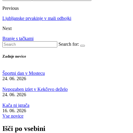
Previous
Ljubljanske prvakinje v mali odbojki
Next
Branje s tačkami
Search for:
Zadnje novice
Športni dan v Mostecu
24. 06. 2026
Nepozaben izlet v Kekčevo deželo
24. 06. 2026
Kača ni igrača
16. 06. 2026
Vse novice
Išči po vsebini