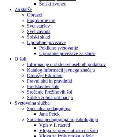
Šolski zvonec
Za starše
Obrazci
Pogovorne ure
Svet staršev
Svet zavoda
Šolski sklad
Uporabne povezave
Poklicno svetovanje
Uporabne povezave za starše
O šoli
Informacije o obdelavi osebnih podatkov
Katalog informacij javnega značaja
Omrežje Eduroam
Pravni akti in pravilniki
Predstavitev šole
Srečanje Prežihovih šol
Šolska zobna ordinacija
Svetovalna služba
Specialna pedagoginja
Jana Petek
Socialna pedagoginja in psihologinja
Vpis v 1. razred
Vloga za prepis otroka na šolo
Vloga za izpis otroka iz šole