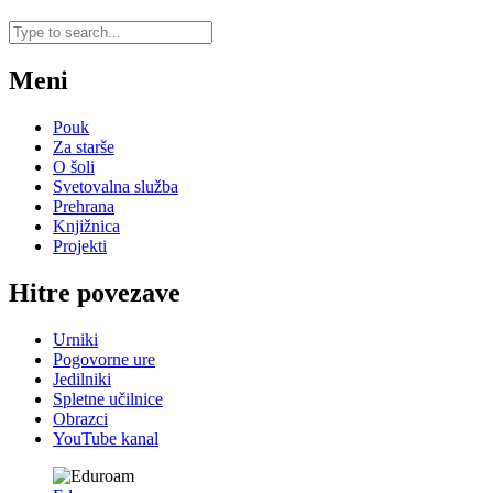
Meni
Pouk
Za starše
O šoli
Svetovalna služba
Prehrana
Knjižnica
Projekti
Hitre povezave
Urniki
Pogovorne ure
Jedilniki
Spletne učilnice
Obrazci
YouTube kanal