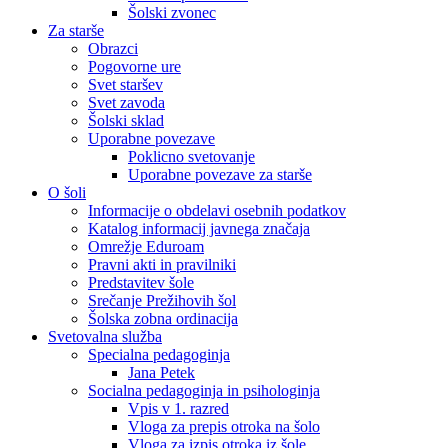
Šolski zvonec
Za starše
Obrazci
Pogovorne ure
Svet staršev
Svet zavoda
Šolski sklad
Uporabne povezave
Poklicno svetovanje
Uporabne povezave za starše
O šoli
Informacije o obdelavi osebnih podatkov
Katalog informacij javnega značaja
Omrežje Eduroam
Pravni akti in pravilniki
Predstavitev šole
Srečanje Prežihovih šol
Šolska zobna ordinacija
Svetovalna služba
Specialna pedagoginja
Jana Petek
Socialna pedagoginja in psihologinja
Vpis v 1. razred
Vloga za prepis otroka na šolo
Vloga za izpis otroka iz šole