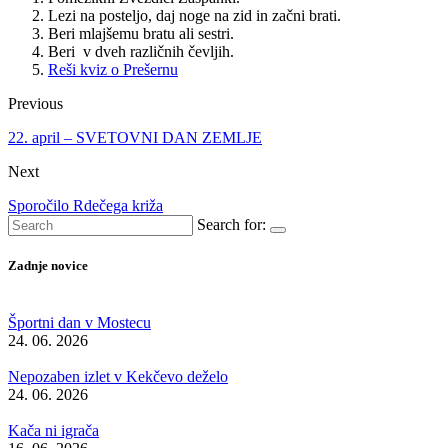
Lezi na posteljo, daj noge na zid in začni brati.
Beri mlajšemu bratu ali sestri.
Beri v dveh različnih čevljih.
Reši kviz o Prešernu
Previous
22. april – SVETOVNI DAN ZEMLJE
Next
Sporočilo Rdečega križa
Search for:
Zadnje novice
Športni dan v Mostecu
24. 06. 2026
Nepozaben izlet v Kekčevo deželo
24. 06. 2026
Kača ni igrača