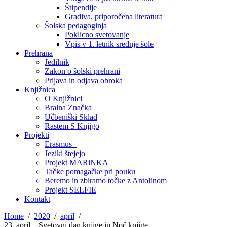
Štipendije
Gradiva, priporočena literatura
Šolska pedagoginja
Poklicno svetovanje
Vpis v 1. letnik srednje šole
Prehrana
Jedilnik
Zakon o šolski prehrani
Prijava in odjava obroka
Knjižnica
O Knjižnici
Bralna Značka
Učbeniški Sklad
Rastem S Knjigo
Projekti
Erasmus+
Jeziki štejejo
Projekt MARiNKA
Tačke pomagačke pri pouku
Beremo in zbiramo točke z Antolinom
Projekt SELFIE
Kontakt
Home
2020
april
23. april – Svetovni dan knjige in Noč knjige