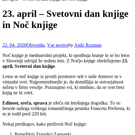
23. april – Svetovni dan knjige
in Noč knjige
22. 04. 2020
Obvestila
,
Vse novice
by
Anže Rozman
Noč knjige je mednarodni projekt, ki spodbuja branje in se bo letos
v Sloveniji odvijal že sedmo leto. Z Nočjo knjige obeležujemo
23.
april,
Svetovni dan knjige
.
Letos se noč knjige iz javnih prostorov seli v naše domove in v
virtualni svet. Najpomembnejše je, da domišljija in ustvarjalnost
sežeta v širno vesolje. Praznujmo vsi, ki mislimo, da se svet brez
knjig ne bi vrtel.
Edinost, sreča, sprava
je rdeča nit letošnjega dogodka. To so
besede našega velikega romantičnega pesnika Franceta Prešerna, ki
se je rodil pred 220 leti.
Nekaj predlogov, kako preživeti Noč knjige:
Pomežikni Zvezdici Zaspanki.