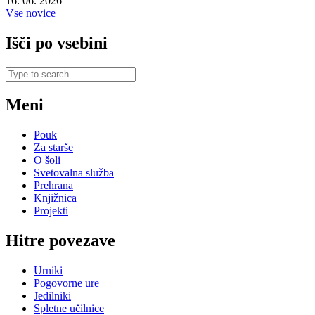
16. 06. 2026
Vse novice
Išči po vsebini
Meni
Pouk
Za starše
O šoli
Svetovalna služba
Prehrana
Knjižnica
Projekti
Hitre povezave
Urniki
Pogovorne ure
Jedilniki
Spletne učilnice