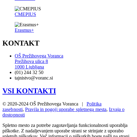
CMEPIUS
Erasmus+
KONTAKT
OŠ Prežihovega Voranca
Prežihova ulica 8
1000 Ljubljana
(01) 244 32 50
tajnistvo@voranc.si
VSI KONTAKTI
© 2020-2024 OŠ Prežihovega Voranca |
Politika
zasebnosti
,
Pravila in pogoji uporabe spletnega mesta
,
Izvaja o
dostopnosti
Spletno mesto za potrebe zagotavljanja funkcionalnosti uporablja
piškotke. Z nadaljevanjem uporabe strani se strinjate z uporabo
spletnih piškotkov. Več informacij o piškotkih boste našli na strani