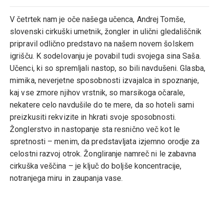
V četrtek nam je oče našega učenca, Andrej Tomše,
slovenski cirkuški umetnik, žongler in ulični gledališčnik
pripravil odlično predstavo na našem novem šolskem
igrišču. K sodelovanju je povabil tudi svojega sina Saša.
Učenci, ki so spremljali nastop, so bili navdušeni. Glasba,
mimika, neverjetne sposobnosti izvajalca in spoznanje,
kaj vse zmore njihov vrstnik, so marsikoga očarale,
nekatere celo navdušile do te mere, da so hoteli sami
preizkusiti rekvizite in hkrati svoje sposobnosti.
Žonglerstvo in nastopanje sta resnično več kot le
spretnosti – menim, da predstavljata izjemno orodje za
celostni razvoj otrok. Žongliranje namreč ni le zabavna
cirkuška veščina – je ključ do boljše koncentracije,
notranjega miru in zaupanja vase.