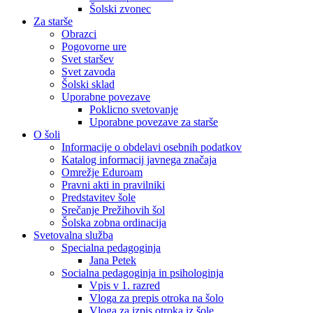
Šolski zvonec
Za starše
Obrazci
Pogovorne ure
Svet staršev
Svet zavoda
Šolski sklad
Uporabne povezave
Poklicno svetovanje
Uporabne povezave za starše
O šoli
Informacije o obdelavi osebnih podatkov
Katalog informacij javnega značaja
Omrežje Eduroam
Pravni akti in pravilniki
Predstavitev šole
Srečanje Prežihovih šol
Šolska zobna ordinacija
Svetovalna služba
Specialna pedagoginja
Jana Petek
Socialna pedagoginja in psihologinja
Vpis v 1. razred
Vloga za prepis otroka na šolo
Vloga za izpis otroka iz šole