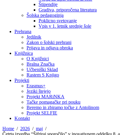
Štipendije
Gradiva, priporočena literatura
Šolska pedagoginja
Poklicno svetovanje
Vpis v 1. letnik srednje šole
Prehrana
Jedilnik
Zakon o šolski prehrani
Prijava in odjava obroka
Knjižnica
O Knjižnici
Bralna Značka
Učbeniški Sklad
Rastem S Knjigo
Projekti
Erasmus+
Jeziki štejejo
Projekt MARiNKA
Tačke pomagačke pri pouku
Beremo in zbiramo točke z Antolinom
Projekt SELFIE
Kontakt
Home
2026
maj
Četrta izvedba “Šifriraj sporočilo” v inovativnem oddelku 8. a