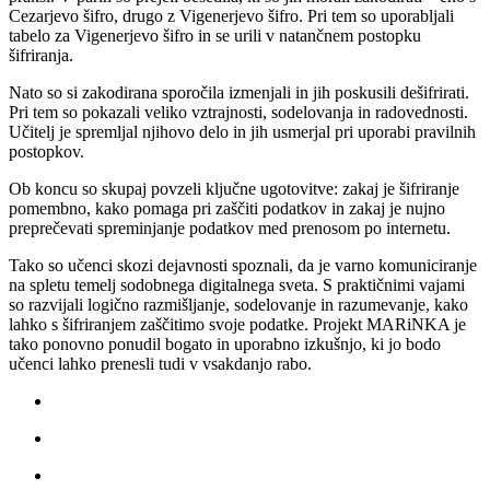
Cezarjevo šifro, drugo z Vigenerjevo šifro. Pri tem so uporabljali
tabelo za Vigenerjevo šifro in se urili v natančnem postopku
šifriranja.
Nato so si zakodirana sporočila izmenjali in jih poskusili dešifrirati.
Pri tem so pokazali veliko vztrajnosti, sodelovanja in radovednosti.
Učitelj je spremljal njihovo delo in jih usmerjal pri uporabi pravilnih
postopkov.
Ob koncu so skupaj povzeli ključne ugotovitve: zakaj je šifriranje
pomembno, kako pomaga pri zaščiti podatkov in zakaj je nujno
preprečevati spreminjanje podatkov med prenosom po internetu.
Tako so učenci skozi dejavnosti spoznali, da je varno komuniciranje
na spletu temelj sodobnega digitalnega sveta. S praktičnimi vajami
so razvijali logično razmišljanje, sodelovanje in razumevanje, kako
lahko s šifriranjem zaščitimo svoje podatke. Projekt MARiNKA je
tako ponovno ponudil bogato in uporabno izkušnjo, ki jo bodo
učenci lahko prenesli tudi v vsakdanjo rabo.