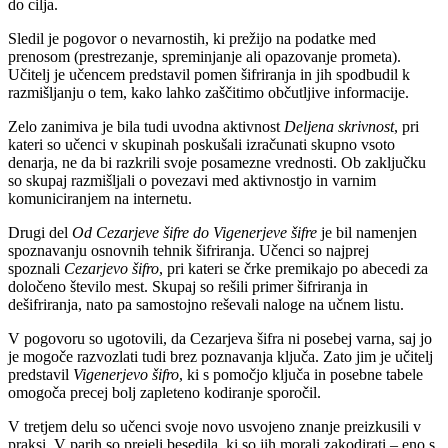
do cilja.
Sledil je pogovor o nevarnostih, ki prežijo na podatke med
prenosom (prestrezanje, spreminjanje ali opazovanje prometa).
Učitelj je učencem predstavil pomen šifriranja in jih spodbudil k
razmišljanju o tem, kako lahko zaščitimo občutljive informacije.
Zelo zanimiva je bila tudi uvodna aktivnost
Deljena skrivnost
, pri
kateri so učenci v skupinah poskušali izračunati skupno vsoto
denarja, ne da bi razkrili svoje posamezne vrednosti. Ob zaključku
so skupaj razmišljali o povezavi med aktivnostjo in varnim
komuniciranjem na internetu.
Drugi del
Od Cezarjeve šifre do Vigenerjeve šifre
je bil namenjen
spoznavanju osnovnih tehnik šifriranja. Učenci so najprej
spoznali
Cezarjevo šifro
, pri kateri se črke premikajo po abecedi za
določeno število mest. Skupaj so rešili primer šifriranja in
dešifriranja, nato pa samostojno reševali naloge na učnem listu.
V pogovoru so ugotovili, da Cezarjeva šifra ni posebej varna, saj jo
je mogoče razvozlati tudi brez poznavanja ključa. Zato jim je učitelj
predstavil
Vigenerjevo šifro
, ki s pomočjo ključa in posebne tabele
omogoča precej bolj zapleteno kodiranje sporočil.
V tretjem delu so učenci svoje novo usvojeno znanje preizkusili v
praksi. V parih so prejeli besedila, ki so jih morali zakodirati – eno s