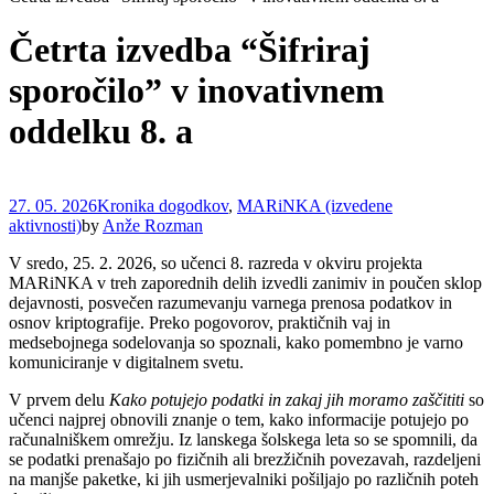
Četrta izvedba “Šifriraj
sporočilo” v inovativnem
oddelku 8. a
27. 05. 2026
Kronika dogodkov
,
MARiNKA (izvedene
aktivnosti)
by
Anže Rozman
V sredo, 25. 2. 2026, so učenci 8. razreda v okviru projekta
MARiNKA v treh zaporednih delih izvedli zanimiv in poučen sklop
dejavnosti, posvečen razumevanju varnega prenosa podatkov in
osnov kriptografije. Preko pogovorov, praktičnih vaj in
medsebojnega sodelovanja so spoznali, kako pomembno je varno
komuniciranje v digitalnem svetu.
V prvem delu
Kako potujejo podatki in zakaj jih moramo zaščititi
so
učenci najprej obnovili znanje o tem, kako informacije potujejo po
računalniškem omrežju. Iz lanskega šolskega leta so se spomnili, da
se podatki prenašajo po fizičnih ali brezžičnih povezavah, razdeljeni
na manjše paketke, ki jih usmerjevalniki pošiljajo po različnih poteh