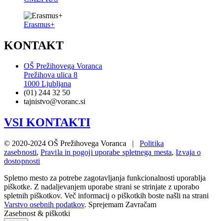
Erasmus+
KONTAKT
OŠ Prežihovega Voranca
Prežihova ulica 8
1000 Ljubljana
(01) 244 32 50
tajnistvo@voranc.si
VSI KONTAKTI
© 2020-2024 OŠ Prežihovega Voranca |
Politika
zasebnosti
,
Pravila in pogoji uporabe spletnega mesta
,
Izvaja o
dostopnosti
Spletno mesto za potrebe zagotavljanja funkcionalnosti uporablja
piškotke. Z nadaljevanjem uporabe strani se strinjate z uporabo
spletnih piškotkov. Več informacij o piškotkih boste našli na strani
Varstvo osebnih podatkov
.
Sprejemam
Zavračam
Zasebnost & piškotki