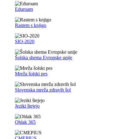
Eduroam
Rastem s knjigo
SIO-2020
Šolska shema Evropske unije
Mreža šolski pes
Slovenska mreža zdravih šol
Jeziki štejejo
Oblak 365
CMEPIUS