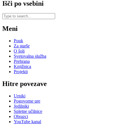
Išči po vsebini
Meni
Pouk
Za starše
O šoli
Svetovalna služba
Prehrana
Knjižnica
Projekti
Hitre povezave
Urniki
Pogovorne ure
Jedilniki
Spletne učilnice
Obrazci
YouTube kanal