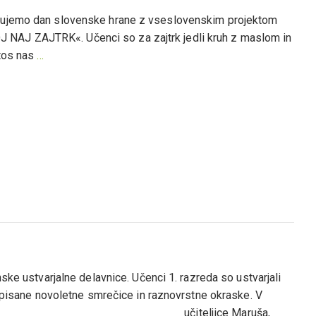
ežujemo dan slovenske hrane z vseslovenskim projektom
»MOJ NAJ ZAJTRK«. Učenci so za zajtrk jedli kruh z maslom in
etos nas
…
ske ustvarjalne delavnice. Učenci 1. razreda so ustvarjali
, pisane novoletne smrečice in raznovrstne okraske. V
ekaj utrinkov. učiteljice Maruša,