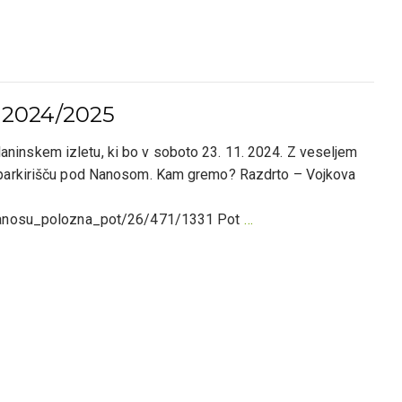
tu 2024/2025
 planinskem izletu, ki bo v soboto 23. 11. 2024. Z veseljem
 parkirišču pod Nanosom. Kam gremo? Razdrto – Vojkova
_nanosu_polozna_pot/26/471/1331 Pot
…