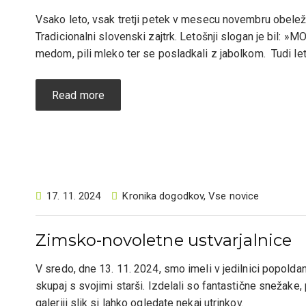
Vsako leto, vsak tretji petek v mesecu novembru obel
Tradicionalni slovenski zajtrk. Letošnji slogan je bil: 
medom, pili mleko ter se posladkali z jabolkom. Tudi l
Read more
17. 11. 2024
Kronika dogodkov
,
Vse novice
Zimsko-novoletne ustvarjalnice
V sredo, dne 13. 11. 2024, smo imeli v jedilnici popoldan
skupaj s svojimi starši. Izdelali so fantastične snežake
galeriji slik si lahko ogledate n