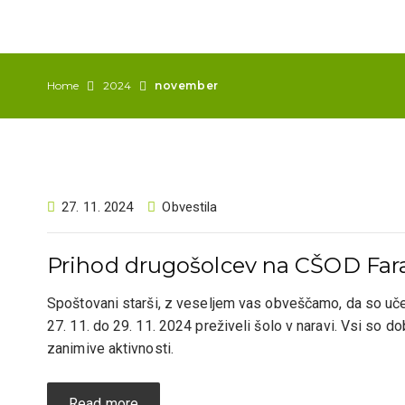
Home
2024
november
27. 11. 2024
Obvestila
Prihod drugošolcev na CŠOD Far
Spoštovani starši, z veseljem vas obveščamo, da so uče
27. 11. do 29. 11. 2024 preživeli šolo v naravi. Vsi so do
zanimive aktivnosti.
Read more