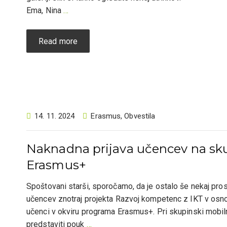
Ema, Nina
…
Read more
14. 11. 2024
Erasmus
,
Obvestila
Naknadna prijava učencev na sk
Erasmus+
Spoštovani starši, sporočamo, da je ostalo še nekaj pro
učencev znotraj projekta Razvoj kompetenc z IKT v osnov
učenci v okviru programa Erasmus+. Pri skupinski mobi
predstaviti pouk
…