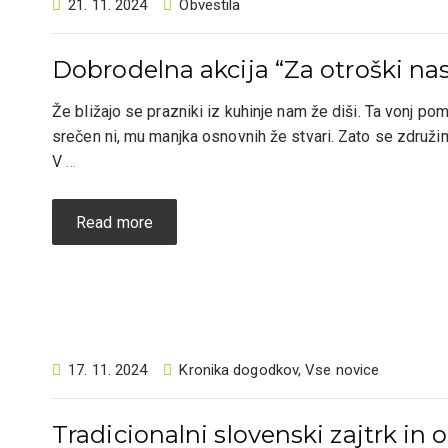
21. 11. 2024
Obvestila
Dobrodelna akcija “Za otroški n
Že bližajo se prazniki iz kuhinje nam že diši. Ta vonj po
srečen ni, mu manjka osnovnih že stvari. Zato se združim
V
…
Read more
17. 11. 2024
Kronika dogodkov
,
Vse novice
Tradicionalni slovenski zajtrk in 