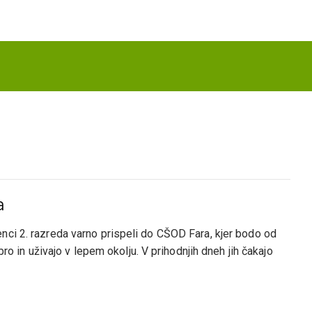
a
nci 2. razreda varno prispeli do CŠOD Fara, kjer bodo od
bro in uživajo v lepem okolju. V prihodnjih dneh jih čakajo