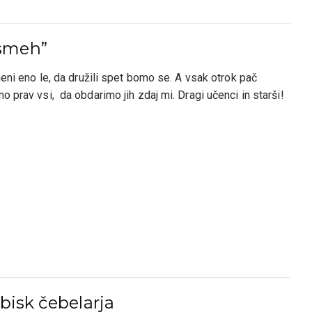
asmeh”
meni eno le, da družili spet bomo se. A vsak otrok pač
o prav vsi, da obdarimo jih zdaj mi. Dragi učenci in starši!
obisk čebelarja