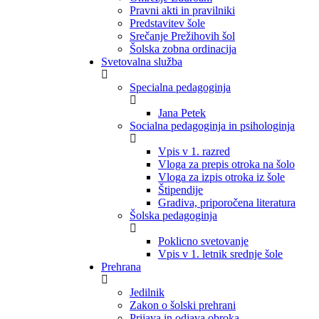
Pravni akti in pravilniki
Predstavitev šole
Srečanje Prežihovih šol
Šolska zobna ordinacija
Svetovalna služba
Specialna pedagoginja
Jana Petek
Socialna pedagoginja in psihologinja
Vpis v 1. razred
Vloga za prepis otroka na šolo
Vloga za izpis otroka iz šole
Štipendije
Gradiva, priporočena literatura
Šolska pedagoginja
Poklicno svetovanje
Vpis v 1. letnik srednje šole
Prehrana
Jedilnik
Zakon o šolski prehrani
Prijava in odjava obroka