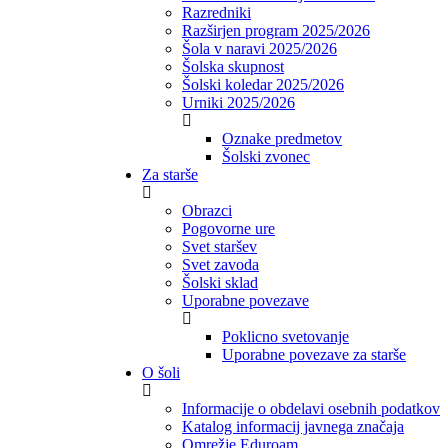
Razredniki
Razširjen program 2025/2026
Šola v naravi 2025/2026
Šolska skupnost
Šolski koledar 2025/2026
Urniki 2025/2026
Oznake predmetov
Šolski zvonec
Za starše
Obrazci
Pogovorne ure
Svet staršev
Svet zavoda
Šolski sklad
Uporabne povezave
Poklicno svetovanje
Uporabne povezave za starše
O šoli
Informacije o obdelavi osebnih podatkov
Katalog informacij javnega značaja
Omrežje Eduroam