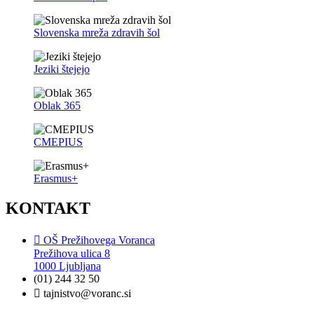
Slovenska mreža zdravih šol
Jeziki štejejo
Oblak 365
CMEPIUS
Erasmus+
KONTAKT
OŠ Prežihovega Voranca
Prežihova ulica 8
1000 Ljubljana
(01) 244 32 50
tajnistvo@voranc.si