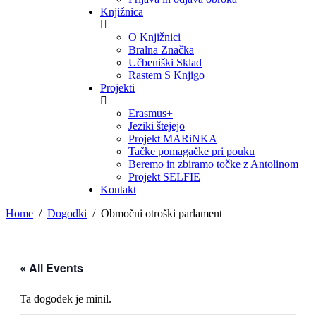
Knjižnica
O Knjižnici
Bralna Značka
Učbeniški Sklad
Rastem S Knjigo
Projekti
Erasmus+
Jeziki štejejo
Projekt MARiNKA
Tačke pomagačke pri pouku
Beremo in zbiramo točke z Antolinom
Projekt SELFIE
Kontakt
Home
Dogodki
Območni otroški parlament
« All Events
Ta dogodek je minil.