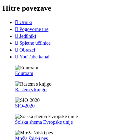
Hitre povezave
Urniki
Pogovorne ure
Jedilniki
Spletne učilnice
Obrazci
YouTube kanal
Eduroam
Rastem s knjigo
SIO-2020
Šolska shema Evropske unije
Mreža šolski pes