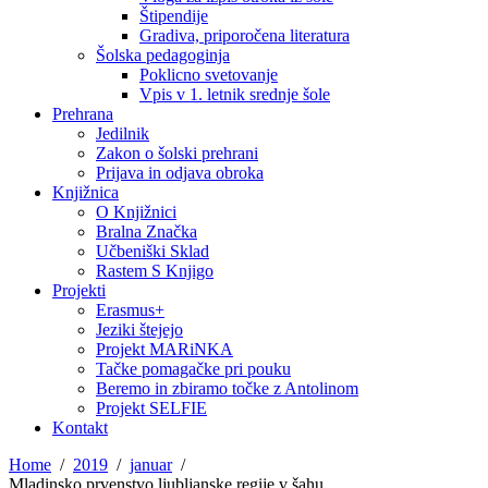
Štipendije
Gradiva, priporočena literatura
Šolska pedagoginja
Poklicno svetovanje
Vpis v 1. letnik srednje šole
Prehrana
Jedilnik
Zakon o šolski prehrani
Prijava in odjava obroka
Knjižnica
O Knjižnici
Bralna Značka
Učbeniški Sklad
Rastem S Knjigo
Projekti
Erasmus+
Jeziki štejejo
Projekt MARiNKA
Tačke pomagačke pri pouku
Beremo in zbiramo točke z Antolinom
Projekt SELFIE
Kontakt
Home
2019
januar
Mladinsko prvenstvo ljubljanske regije v šahu