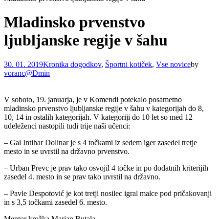
Mladinsko prvenstvo
ljubljanske regije v šahu
30. 01. 2019
Kronika dogodkov
,
Športni kotiček
,
Vse novice
by
voranc@Dmin
V soboto, 19. januarja, je v Komendi potekalo posametno
mladinsko prvenstvo ljubljanske regije v šahu v kategorijah do 8,
10, 14 in ostalih kategorijah. V kategoriji do 10 let so med 12
udeleženci nastopili tudi trije naši učenci:
– Gal Intihar Dolinar je s 4 točkami iz sedem iger zasedel tretje
mesto in se uvrstil na državno prvenstvo.
– Urban Prevc je prav tako osvojil 4 točke in po dodatnih kriterijih
zasedel 4. mesto in se prav tako uvrstil na državno.
– Pavle Despotović je kot tretji nosilec igral malce pod pričakovanji
in s 3,5 točkami zasedel 6. mesto.
Mentor krožka Marjan Butala