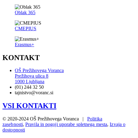
Oblak 365
CMEPIUS
Erasmus+
KONTAKT
OŠ Prežihovega Voranca
Prežihova ulica 8
1000 Ljubljana
(01) 244 32 50
tajnistvo@voranc.si
VSI KONTAKTI
© 2020-2024 OŠ Prežihovega Voranca |
Politika
zasebnosti
,
Pravila in pogoji uporabe spletnega mesta
,
Izvaja o
dostopnosti