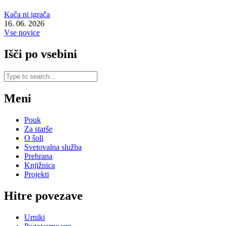
Kača ni igrača
16. 06. 2026
Vse novice
Išči po vsebini
Meni
Pouk
Za starše
O šoli
Svetovalna služba
Prehrana
Knjižnica
Projekti
Hitre povezave
Urniki