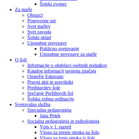
Šolski zvonec
Za starše
Obrazci
Pogovorne ure
Svet staršev
Svet zavoda
Šolski sklad
Uporabne povezave
Poklicno svetovanje
Uporabne povezave za starše
O šoli
Informacije o obdelavi osebnih podatkov
Katalog informacij javnega značaja
Omrežje Eduroam
Pravni akti in pravilniki
Predstavitev šole
Srečanje Prežihovih šol
Šolska zobna ordinacija
Svetovalna služba
Specialna pedagoginja
Jana Petek
Socialna pedagoginja in psihologinja
Vpis v 1. razred
Vloga za prepis otroka na šolo
Vloga za izpis otroka iz šole