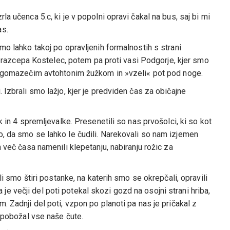
a učenca 5.c, ki je v popolni opravi čakal na bus, saj bi mi
as.
mo lahko takoj po opravljenih formalnostih s strani
 do razcepa Kostelec, potem pa proti vasi Podgorje, kjer smo
im gomazečim avtohtonim žužkom in »vzeli« pot pod noge.
 Izbrali smo lažjo, kjer je predviden čas za običajne
k in 4 spremljevalke. Presenetili so nas prvošolci, ki so kot
o, da smo se lahko le čudili. Narekovali so nam izjemen
n več časa namenili klepetanju, nabiranju rožic za
eli smo štiri postanke, na katerih smo se okrepčali, opravili
 da je večji del poti potekal skozi gozd na osojni strani hriba,
. Zadnji del poti, vzpon po planoti pa nas je pričakal z
e pobožal vse naše čute.