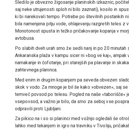
Sledilo je obvezno žigosanje planinskih izkaznic, počitek 
saj neke utrujenosti sploh ni bilo zaznati), kosilo in spust
ki bi narekovali tempo. Potrebe po številnih postankih ni 
bila namenjena pitju vode, ohlajevanju razgretih teles 
Monotonost spusta in težko pričakovanje kopanja v morj
avtobusa.
Po slabih dveh urah smo že sedli nanj in po 20 minutah sp
Ankaranska plaža v kampu sicer ni »bog ve kaj«, ampak v
namakanje in čofotanje, pri starejših pa plavanje in skak
zahtevnega planinca.
Med enim in drugim kopanjem pa seveda obvezen sladole
skok v vodo. Za mnoge je bil še kako »obvezen«, saj se j
temveč povsod po telesu. Pogled na naše «taborišče« je
vsepovsod, a važno je bilo, da smo za seboj vse pospravil
odpravili proti Ljubljani.
Za pikico na i so si planinci med vožnjo ogledali še otroš
lahko med tekanjem in igro na travniku v Tivoliju, pričakal