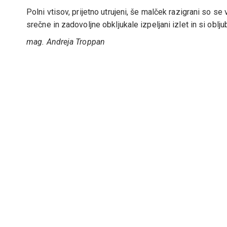
Polni vtisov, prijetno utrujeni, še malček razigrani so s
srečne in zadovoljne obkljukale izpeljani izlet in si oblj
mag. Andreja Troppan