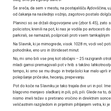
Še sreča, da sem v mestu, na postajališču Ajdovščina, uzrl
od čakanja na naslednjo vožnjo, zagotovo postalo dolgč
Planinci so se držali dogovorjene ure (zbor 6.45), zato s
policistov, krenili na pot, ki nas je vodila po avtocesti
parkirali, se namazali, pošpricali proti vsem tamkajšnj
Na Slavnik, ki je mimogrede, visok 1028 m, vodi več poti.
pohodnike, eno uro in štirideset minut.
No, mi smo bili vse prej kot običajni – 25 razigranih otro
mladi gamsi premagovali pot v hrib s takšno lahkotnostj
tempo, ki smo se mu drugo in tretješolci kar malo uprli i
polepšanje pričeske, hecanju, prepevanju.
Pot do koče na Slavniku je tako trajala dve uri in pol. Im
blagovno menjavo sladkarij in pili, pili, pili. Glede na to,
nismo imeli težav s pretirano vročino in direktnim soncem
veličastnim razgledom in prijetnim pihljanjem vetra, ki j