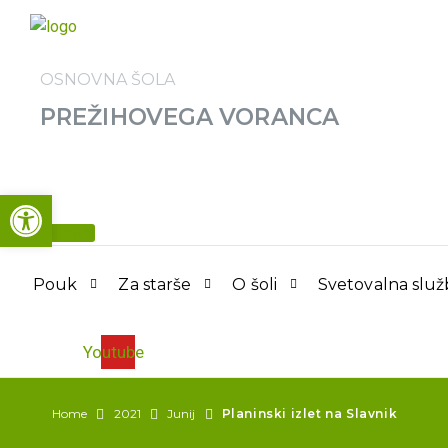
OSNOVNA ŠOLA
PREŽIHOVEGA VORANCA
Open toolbar
Kontakt
Pouk
Za starše
O šoli
Svetovalna služ
Youtube
Home
2021
Junij
Planinski izlet na Slavnik