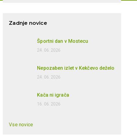
Zadnje novice
Športni dan v Mostecu
24. 06. 2026
Nepozaben izlet v Kekčevo deželo
24. 06. 2026
Kača ni igrača
16. 06. 2026
Vse novice