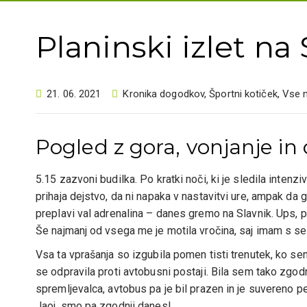
Planinski izlet na 
21. 06. 2021
Kronika dogodkov
,
Športni kotiček
,
Vse 
Pogled z gora, vonjanje in
5.15 zazvoni budilka. Po kratki noči, ki je sledila intenz
prihaja dejstvo, da ni napaka v nastavitvi ure, ampak d
preplavi val adrenalina – danes gremo na Slavnik. Ups, 
Še najmanj od vsega me je motila vročina, saj imam s s
Vsa ta vprašanja so izgubila pomen tisti trenutek, ko se
se odpravila proti avtobusni postaji. Bila sem tako zgod
spremljevalca, avtobus pa je bil prazen in je suvereno pel
Jaoj, smo pa zgodnji danes!