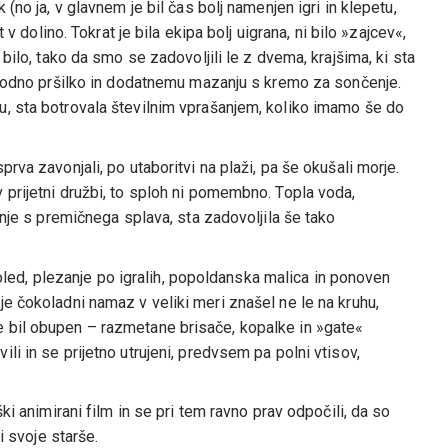
(no ja, v glavnem je bil čas bolj namenjen igri in klepetu,
 v dolino. Tokrat je bila ekipa bolj uigrana, ni bilo »zajcev«,
bilo, tako da smo se zadovoljili le z dvema, krajšima, ki sta
z vodno pršilko in dodatnemu mazanju s kremo za sončenje.
u, sta botrovala številnim vprašanjem, koliko imamo še do
rva zavonjali, po utaboritvi na plaži, pa še okušali morje.
 prijetni družbi, to sploh ni pomembno. Topla voda,
anje s premičnega splava, sta zadovoljila še tako
d, plezanje po igralih, popoldanska malica in ponoven
e čokoladni namaz v veliki meri znašel ne le na kruhu,
 bil obupen – razmetane brisače, kopalke in »gate«
i in se prijetno utrujeni, predvsem pa polni vtisov,
ki animirani film in se pri tem ravno prav odpočili, da so
i svoje starše.