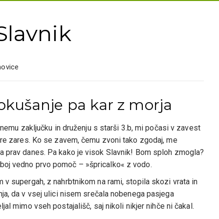
Slavnik
novice
 okušanje pa kar z morja
ivnemu zaključku in druženju s starši 3.b, mi počasi v zavest
a gre zares. Ko se zavem, čemu zvoni tako zgodaj, me
pa prav danes. Pa kako je visok Slavnik! Bom sploh zmogla?
eboj vedno prvo pomoč – »špricalko« z vodo.
m v supergah, z nahrbtnikom na rami, stopila skozi vrata in
nja, da v vsej ulici nisem srečala nobenega pasjega
jal mimo vseh postajališč, saj nikoli nikjer nihče ni čakal.