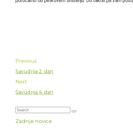
poročamo ob petkovem snidenju. Do takrat pa vam pošil
Previous
Savudrija 2. dan
Next
Savudrija 4. dan
Zadnje novice