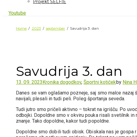
Projekt SELFIE
Youtube
Home
2023
september
Savudrija 3. dan
Savudrija 3. dan
13. 09. 2023
Kronika dogodkov
,
Športni kotiček
by
Nina H
Danes se vam oglašamo pozneje, saj smo malce nazaj šele
navijali, plesali in tudi peli. Poleg športanja seveda.
Tudi jutro smo pričeli aktivno – tokrat na igrišču. Po u
odbojki. Dopoldne smo v okviru pouka risali svetilnik in na
znanje. Tako dopoldne, kakor tudi popoldne.
Dopoldne smo dobili tudi obisk. Obiskala nas je gospa 