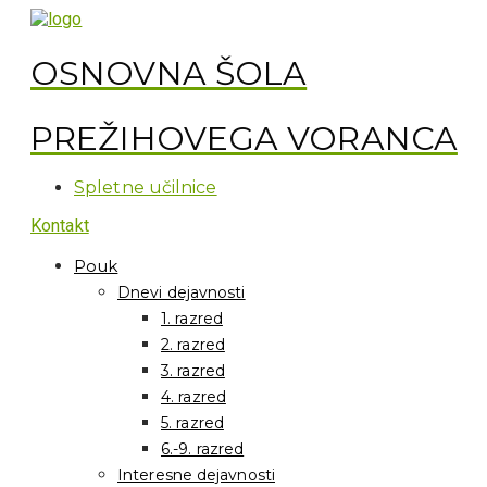
OSNOVNA ŠOLA
PREŽIHOVEGA VORANCA
Spletne učilnice
Kontakt
Pouk
Dnevi dejavnosti
1. razred
2. razred
3. razred
4. razred
5. razred
6.-9. razred
Interesne dejavnosti