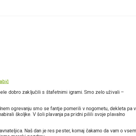
abič
 dobro zaključili s štafetnimi igrami. Smo zelo uživali –
vodnem ogrevanju smo se fantje pomerili v nogometu, dekleta pa 
birali školjke. V šoli plavanja pa pridni pilili svoje plavalno
ravnateljica. Naš dan je res pester, komaj čakamo da vam o vse