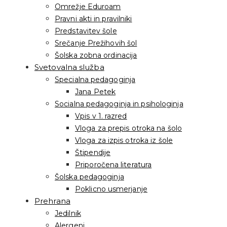
Omrežje Eduroam
Pravni akti in pravilniki
Predstavitev šole
Srečanje Prežihovih šol
Šolska zobna ordinacija
Svetovalna služba
Specialna pedagoginja
Jana Petek
Socialna pedagoginja in psihologinja
Vpis v 1. razred
Vloga za prepis otroka na šolo
Vloga za izpis otroka iz šole
Štipendije
Priporočena literatura
Šolska pedagoginja
Poklicno usmerjanje
Prehrana
Jedilnik
Alergeni