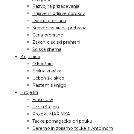
Razvojna prizadevanja
Prijave in odjave obrokov
Dietna prehrana
Subvencionirana prehrana
Cena prehrane
Zakon o šolski prehrani
Šolska shema
Knjižnica
O knjižnici
Bralna značka
Učbeniški sklad
Rastem s knjigo
Projekti
Erasmus+
Jeziki štejejo
Projekt MARiNKA
Tačke pomagačke pri pouku
Beremo in zbiramo točke z Antolinom